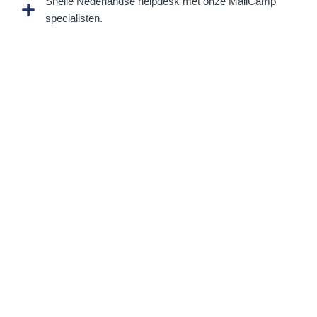
Snelle Nederlandse helpdesk met onze MailCamp
specialisten.