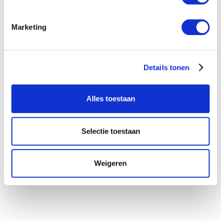
m
i
Marketing
n
g
s
Details tonen
s
e
l
Alles toestaan
e
c
t
Selectie toestaan
i
e
Weigeren