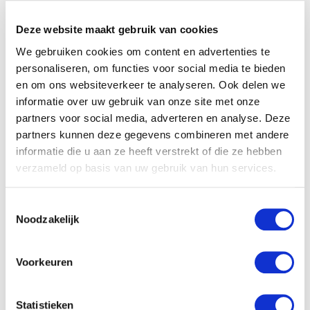
Deze website maakt gebruik van cookies
We gebruiken cookies om content en advertenties te
personaliseren, om functies voor social media te bieden
en om ons websiteverkeer te analyseren. Ook delen we
informatie over uw gebruik van onze site met onze
partners voor social media, adverteren en analyse. Deze
partners kunnen deze gegevens combineren met andere
informatie die u aan ze heeft verstrekt of die ze hebben
verzameld op basis van uw gebruik van hun services.
T
Noodzakelijk
o
e
s
Voorkeuren
t
e
m
Statistieken