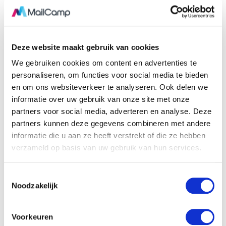
ophalen
Verzonden
nieuwsbrief
Mailinglijsten
archief ophalen
aanmaken
Tags aanmaken,
Deze website maakt gebruik van cookies
Nieuwsbrief
wijzigen of
aanmaken
verwijderen
We gebruiken cookies om content en advertenties te
personaliseren, om functies voor social media te bieden
Nieuwsbrieven
Toevoegen aan
ophalen
en om ons websiteverkeer te analyseren. Ook delen we
uitsluitingslijst
informatie over uw gebruik van onze site met onze
partners voor social media, adverteren en analyse. Deze
partners kunnen deze gegevens combineren met andere
informatie die u aan ze heeft verstrekt of die ze hebben
verzameld op basis van uw gebruik van hun services.
T
Noodzakelijk
o
e
s
Voorkeuren
t