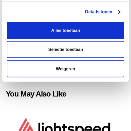
s
Details tonen
s
e
l
Alles toestaan
e
c
t
Selectie toestaan
i
MailCamp
e
ABOUT AUTHOR
Weigeren
You May Also Like