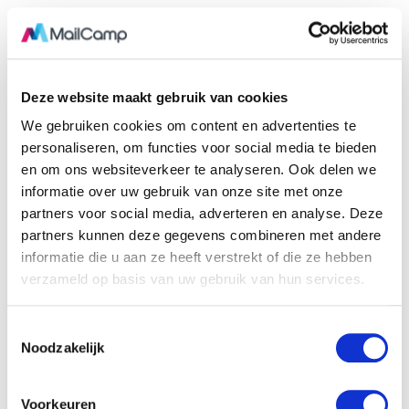
Spotler
Features
MailCamp
(Webpower/MailPlus
Deze website maakt gebruik van cookies
We gebruiken cookies om content en advertenties te
Ontwerp mooi campagnes
personaliseren, om functies voor social media te bieden
en om ons websiteverkeer te analyseren. Ook delen we
Uitgebreide drag en
informatie over uw gebruik van onze site met onze
drop editor
partners voor social media, adverteren en analyse. Deze
partners kunnen deze gegevens combineren met andere
HMTL editor
informatie die u aan ze heeft verstrekt of die ze hebben
verzameld op basis van uw gebruik van hun services.
Landingspagina's
T
✕
Noodzakelijk
Bijlages meesturen
o
e
1700+ mooie
s
✕
Voorkeuren