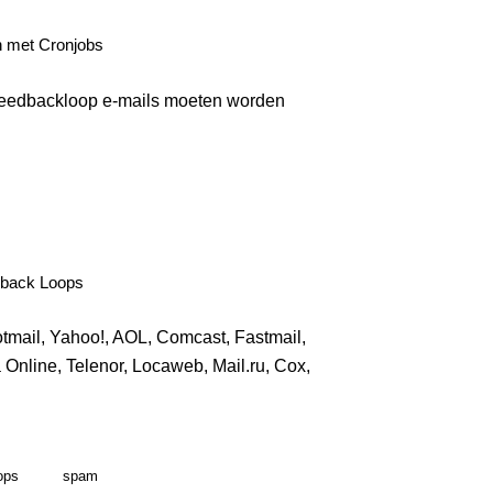
 met Cronjobs
feedbackloop e-mails moeten worden
dback Loops
mail, Yahoo!, AOL, Comcast, Fastmail,
 Online, Telenor, Locaweb, Mail.ru, Cox,
ops
spam