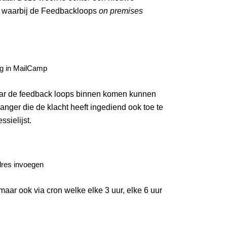
d waarbij de Feedbackloops
on premises
g in MailCamp
aar de feedback loops binnen komen kunnen
ger die de klacht heeft ingediend ook toe te
sielijst.
dres invoegen
r ook via cron welke elke 3 uur, elke 6 uur