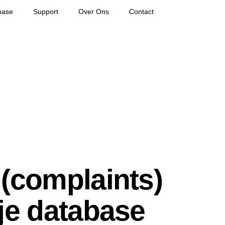
base
Support
Over Ons
Contact
(complaints)
je database