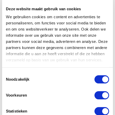
Deze website maakt gebruik van cookies
We gebruiken cookies om content en advertenties te
personaliseren, om functies voor social media te bieden
en om ons websiteverkeer te analyseren. Ook delen we
CAPTCHA
informatie over uw gebruik van onze site met onze
partners voor social media, adverteren en analyse. Deze
partners kunnen deze gegevens combineren met andere
informatie die u aan ze heeft verstrekt of die ze hebben
verzameld op basis van uw gebruik van hun services.
T
Noodzakelijk
o
e
s
Voorkeuren
t
e
m
Statistieken