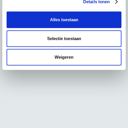
Details tonen
s
e
l
Alles toestaan
e
c
t
Selectie toestaan
i
e
Weigeren