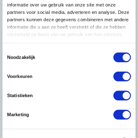
informatie over uw gebruik van onze site met onze
partners voor social media, adverteren en analyse. Deze
partners kunnen deze gegevens combineren met andere
informatie die u aan ze heeft verstrekt of die ze hebben
verzameld op basis van uw gebruik van hun services.
T
Noodzakelijk
o
e
s
Voorkeuren
t
e
m
Statistieken
m
i
Marketing
n
g
s