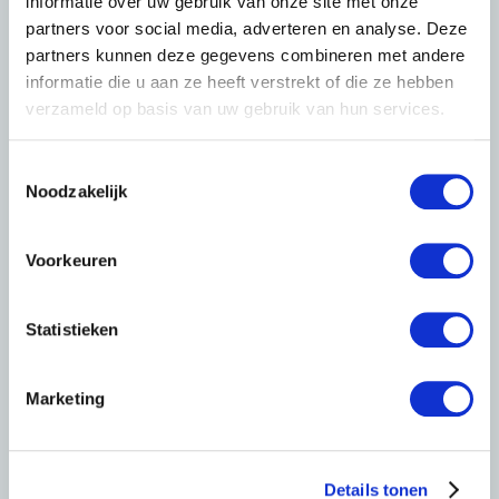
informatie over uw gebruik van onze site met onze
partners voor social media, adverteren en analyse. Deze
partners kunnen deze gegevens combineren met andere
informatie die u aan ze heeft verstrekt of die ze hebben
verzameld op basis van uw gebruik van hun services.
T
Noodzakelijk
o
e
s
Voorkeuren
t
e
m
Statistieken
m
i
Marketing
n
g
s
Details tonen
s