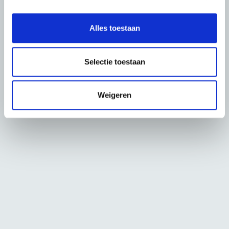
e
l
Alles toestaan
e
c
t
Selectie toestaan
i
e
Weigeren