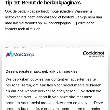
Tip 10: Benut de bedankpagina’s
Ook de bedankpagina biedt mogelijkheden! Wanneer u
bezoeker iets heeft aangevraagd of besteld, verwijs hem dan
naar uw nieuwsbrief op uw bedankpagina. Hij krijgt deze
immers toch al te zien.
Tip 11: Promoot de nieuwsbrief in
bevestigingsmails
Stuurt u bevestigingen via e-mail? Breng de nieuwsbrief onder
de aandacht. Verwijs d.m.v. een link naar de inschrijving op de
Deze website maakt gebruik van cookies
nieuwsbrief.
We gebruiken cookies om content en advertenties te
personaliseren, om functies voor social media te bieden
en om ons websiteverkeer te analyseren. Ook delen we
Tip 12: een “Tell-a-friend” link op in uw
informatie over uw gebruik van onze site met onze
nieuwsbrief
partners voor social media, adverteren en analyse. Deze
partners kunnen deze gegevens combineren met andere