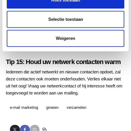
e
c
De makkelijkste manier is nog altijd je klanten vragen of ze
t
zich willen inschrijven. Stuur uw klanten een kaartje met de
Selectie toestaan
i
vraag of ze interesse hebben in uw nieuwsbrief. Communiceer
e
uiteraard de voordelen en link hierbij dan wel naar de
inschrijfpagina.
Weigeren
Tip 15: Houd uw netwerk contacten warm
Iedereen die actief netwerkt en nieuwe contacten opdoet, zal
deze contacten ook moeten onderhouden. Verlies elkaar niet
uit het oog! Vraag uw netwerkcontact of hij interesse heeft om
toegevoegd te worden aan uw mailing.
e-mail marketing
groeien
verzamelen