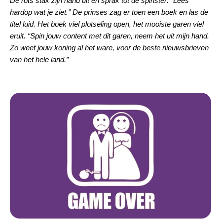
De rots stak zijn hand uit en sprak tot de spinster: “Lees
hardop wat je ziet.” De prinses zag er toen een boek en las de
titel luid. Het boek viel plotseling open, het mooiste garen viel
eruit. “Spin jouw content met dit garen, neem het uit mijn hand.
Zo weet jouw koning al het ware, voor de beste nieuwsbrieven
van het hele land.”