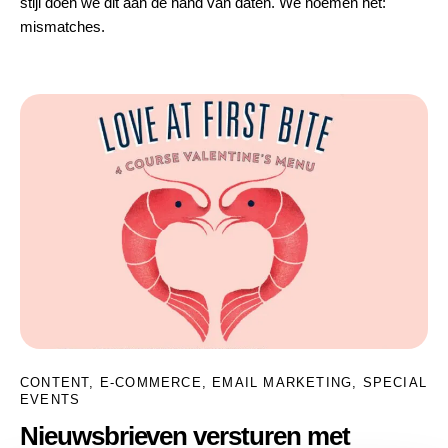
stijl doen we dit aan de hand van daten. We noemen het:
mismatches.
CONTENT
,
E-COMMERCE
,
EMAIL MARKETING
,
SPECIAL
EVENTS
Nieuwsbrieven versturen met