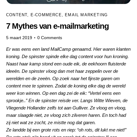
CONTENT
,
E-COMMERCE
,
EMAIL MARKETING
7 Mythes van e-mailmarketing
5 maart 2019
0
Comments
Er was eens een land MailCamp genaamd. Hier waren klanten
koning. De spinster spinde elke dag content voor hun kroning.
Naast haar kamp stond een oude eik, de eekhoorn fluisterde
ideeën. De spinster vloog dan met haar zeppelin over de
werelden en de zeeën. Op zoek naar het fijnste garen om
content mee te spinnen. Zodat de koning elke dag de wereld
weer kon winnen.
Op een dag zei de eik: “Vertel eens een
sprookje..” En de spinster reisde ver. Langs Witte Wieven, de
Vliegende Hollander zelfs tot aan Gulliver. Ze vloog en vloog,
maar slaagde niet, ze vloog zich zilveren haren. En toch had
zij niet wat ze zocht, ze mistte nog dat garen.
Ze landde bij een grote rots en riep: “oh rots, dit lukt me niet!”