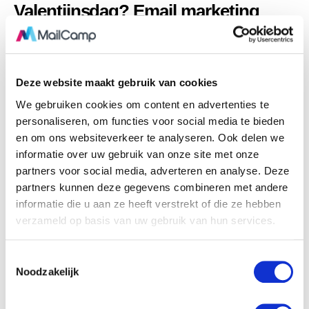
Valentijnsdag? Email marketing
kansen voor iedereen!
4 februari 2019
0
Comments
De dag van de liefde komt eraan. Ik ben benieuwd of jouw hart
Deze website maakt gebruik van cookies
nu een sprong maakt, of dat jij weg wilt springen van dit blog.
We gebruiken cookies om content en advertenties te
Toegegeven, niet iedereen is enthousiast over Valentijnsdag.
personaliseren, om functies voor social media te bieden
Voor de ene lezer betekent deze dag een sales boost, waar de
en om ons websiteverkeer te analyseren. Ook delen we
ander wellicht een bezwaar heeft tegen het commerciële
informatie over uw gebruik van onze site met onze
karakter van deze dag. Er zullen lezers zijn die zich helemaal
partners voor social media, adverteren en analyse. Deze
kunnen vinden in de romantiek, terwijl een ander het ziet als
partners kunnen deze gegevens combineren met andere
een moment van waardering voor zowel privé als zakelijke
informatie die u aan ze heeft verstrekt of die ze hebben
relaties.
verzameld op basis van uw gebruik van hun services.
Wat jouw sentiment ook is, Valentijnsdag biedt volop e-
mailmarketing kansen! Ook als je geen retailer bent, dan nog
T
kan je iets met het thema ‘liefde’: het draait immers om geven!
Noodzakelijk
o
e
s