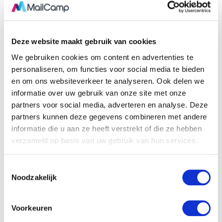
Westwing nieuwsbrief
Deze website maakt gebruik van cookies
We gebruiken cookies om content en advertenties te
Meer tips & tricks weten?
Neem contact op
en wij helpen je
personaliseren, om functies voor social media te bieden
graag verder!
en om ons websiteverkeer te analyseren. Ook delen we
informatie over uw gebruik van onze site met onze
adressenboek
inbox
schone html
veilige lijst
partners voor social media, adverteren en analyse. Deze
whitelist
whitelisten
partners kunnen deze gegevens combineren met andere
informatie die u aan ze heeft verstrekt of die ze hebben
verzameld op basis van uw gebruik van hun services.
T
Noodzakelijk
o
e
s
Voorkeuren
t