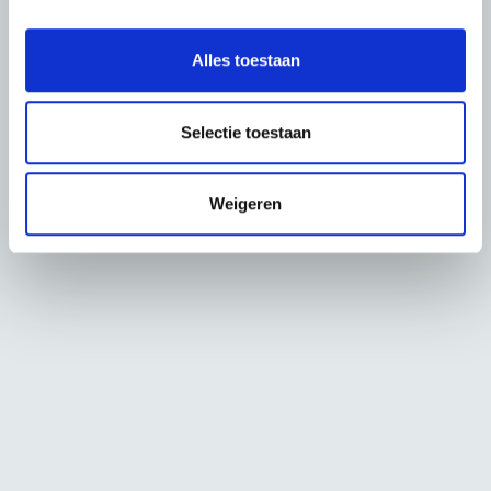
e
l
Alles toestaan
e
c
t
Selectie toestaan
i
e
Weigeren