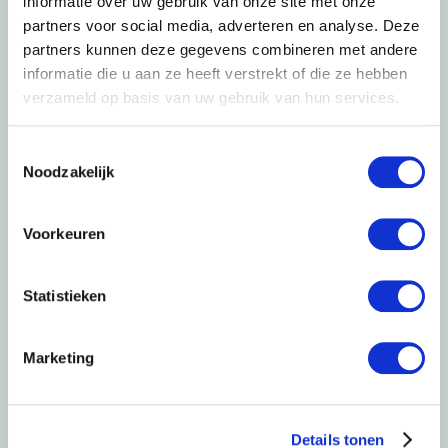
informatie over uw gebruik van onze site met onze
partners voor social media, adverteren en analyse. Deze
partners kunnen deze gegevens combineren met andere
informatie die u aan ze heeft verstrekt of die ze hebben
verzameld op basis van uw gebruik van hun services.
T
Noodzakelijk
o
e
s
Voorkeuren
t
e
m
Statistieken
m
i
Marketing
n
g
s
Details tonen
s