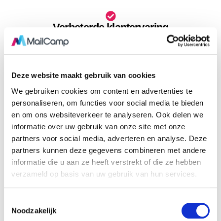
Verbeterde klantervaring
Klanten ontvangen nu geautomatiseerde, tijdige en relevante e-
mails, wat de reiservaring verrijkt. De communicatie voelt
persoonlijk en goed getimed, wat bijdraagt aan hogere
klanttevredenheid.
Deze website maakt gebruik van cookies
We gebruiken cookies om content en advertenties te
Efficiëntie en tijdsbesparing
personaliseren, om functies voor social media te bieden
Het automatiseren van e-mailflows heeft de werklast voor het
en om ons websiteverkeer te analyseren. Ook delen we
personeel van SRC Reizen aanzienlijk verminderd. Hierdoor
informatie over uw gebruik van onze site met onze
kunnen zij zich richten op andere belangrijke taken, zoals het
partners voor social media, adverteren en analyse. Deze
plannen van nieuwe reizen en het bieden van hoogwaardige
partners kunnen deze gegevens combineren met andere
klantenservice.
informatie die u aan ze heeft verstrekt of die ze hebben
verzameld op basis van uw gebruik van hun services.
Minimale fouten
T
Dankzij de automatische synchronisatie tussen 1TIS en
Noodzakelijk
o
MailCamp zijn fouten in e-mailcommunicatie, zoals het