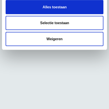
l
Alles toestaan
e
c
t
Selectie toestaan
i
e
Weigeren