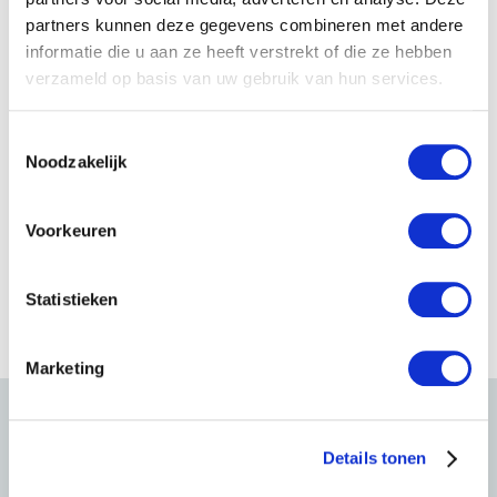
partners kunnen deze gegevens combineren met andere
informatie die u aan ze heeft verstrekt of die ze hebben
verzameld op basis van uw gebruik van hun services.
T
Noodzakelijk
o
e
s
Voorkeuren
t
e
m
Statistieken
m
i
Marketing
n
g
s
Details tonen
s
e