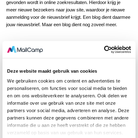
gevonden wordt in online zoekresultaten. Hierdoor krijg je
meer nieuwe bezoekers naar jouw site, waardoor je nieuwe
aanmelding voor de nieuwsbrief krijgt. Een blog dient daarmee
jouw nieuwsbrief. Maar een blog dient nog zoveel meer.
Deze website maakt gebruik van cookies
We gebruiken cookies om content en advertenties te
personaliseren, om functies voor social media te bieden
en om ons websiteverkeer te analyseren. Ook delen we
informatie over uw gebruik van onze site met onze
CONTACTPERSONEN
,
WEB
partners voor social media, adverteren en analyse. Deze
Wilt u weten wie uw anonieme
partners kunnen deze gegevens combineren met andere
informatie die u aan ze heeft verstrekt of die ze hebben
website bezoekers zijn en uw sales
verzameld op basis van uw gebruik van hun services.
verhogen?