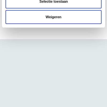
Selectie toestaan
i
e
Weigeren