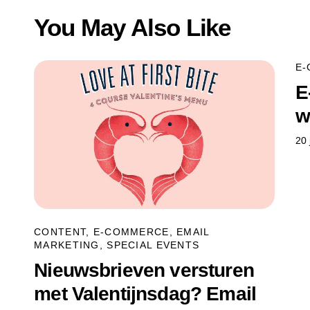
You May Also Like
E
E
w
20 
CONTENT
,
E-COMMERCE
,
EMAIL
MARKETING
,
SPECIAL EVENTS
Nieuwsbrieven versturen
met Valentijnsdag? Email