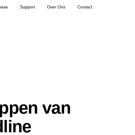
base
Support
Over Ons
Contact
appen van
line