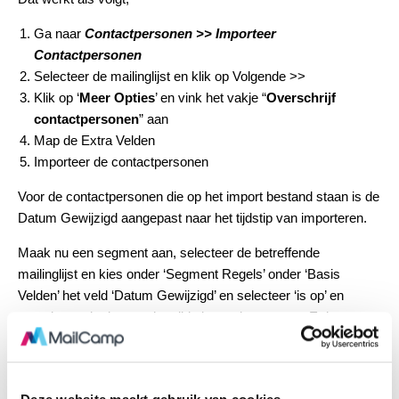
Ga naar
Contactpersonen >> Importeer
Contactpersonen
Selecteer de mailinglijst en klik op Volgende >>
Klik op ‘
Meer Opties
’ en vink het vakje “
Overschrijf
contactpersonen
” aan
Map de Extra Velden
Importeer de contactpersonen
Voor de contactpersonen die op het import bestand staan is de
Datum Gewijzigd aangepast naar het tijdstip van importeren.
Maak nu een segment aan, selecteer de betreffende
mailinglijst en kies onder ‘Segment Regels’ onder ‘Basis
Velden’ het veld ‘Datum Gewijzigd’ en selecteer ‘is op’ en
vervolgens de dag van het tijdstip van importeren. Er is nu een
selectie gemaakt van iedereen die bij de importeert is
geupdate en dat is precies de groep mensen die nu gemaild
moet worden.