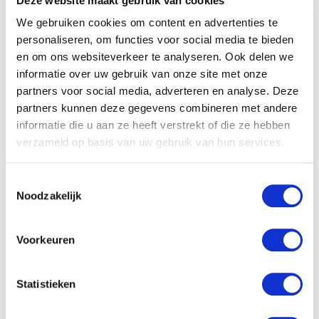
Deze website maakt gebruik van cookies
We gebruiken cookies om content en advertenties te
personaliseren, om functies voor social media te bieden
en om ons websiteverkeer te analyseren. Ook delen we
Segmentatie regels in MailCamp
informatie over uw gebruik van onze site met onze
Op bovenstaande manieren hoeft er dus nooit meer met
partners voor social media, adverteren en analyse. Deze
nieuwe mailinglijsten te worden gewerkt. Dat bevordert de
partners kunnen deze gegevens combineren met andere
deliverability, is beter voor het statistieken overzicht en
informatie die u aan ze heeft verstrekt of die ze hebben
trackrecord van de contacten en zo blijft de performance van
verzameld op basis van uw gebruik van hun services.
de software goed!
T
Contactpersonen
Noodzakelijk
o
e
s
Voorkeuren
t
e
m
Statistieken
m
i