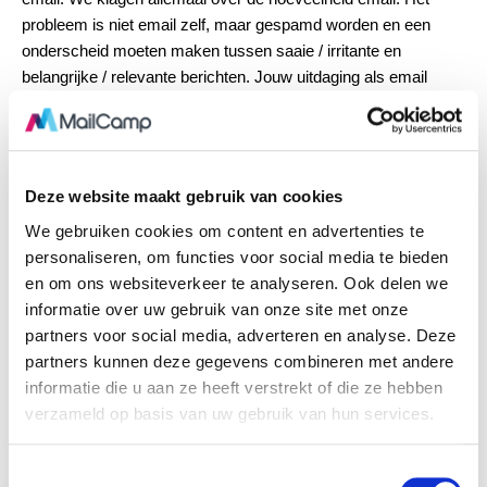
probleem is niet email zelf, maar gespamd worden en een
onderscheid moeten maken tussen saaie / irritante en
belangrijke / relevante berichten. Jouw uitdaging als email
marketeer is om te verzekeren dat je bericht gelezen wordt.
Omdat je tegelijkertijd een ontvanger bent van email en een
bedenker bent van campagnes, kun je een stap terug nemen
Deze website maakt gebruik van cookies
en nadenken over wat jou zou motiveren als lezer. De kans is
groot dat je beter reageert op berichten die kort, en krachtig
We gebruiken cookies om content en advertenties te
zijn. Je wilt weten waarom je het bericht zou openen – wat
personaliseren, om functies voor social media te bieden
levert het jou op? Je wilt weten van wie het bericht afkomstig is
en om ons websiteverkeer te analyseren. Ook delen we
en hoe het je kan helpen.
informatie over uw gebruik van onze site met onze
partners voor social media, adverteren en analyse. Deze
partners kunnen deze gegevens combineren met andere
TIP: schrijf een onderwerp regel die
jij
zou openen… en het is
informatie die u aan ze heeft verstrekt of die ze hebben
aannemelijk dat je een geweldige respons krijgt.
verzameld op basis van uw gebruik van hun services.
onderwerp
onderwerpregel
T