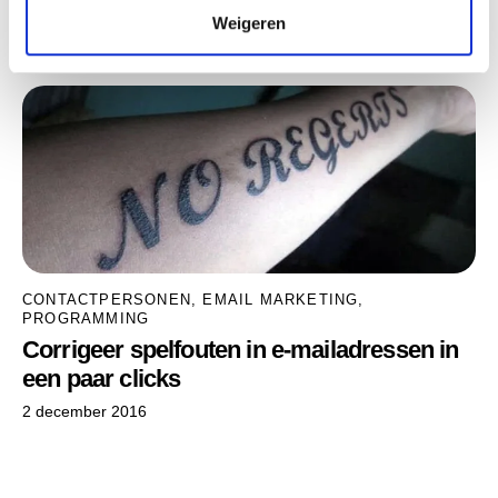
aandacht moet hebben
Weigeren
11 april 2014
CONTACTPERSONEN
,
EMAIL MARKETING
,
PROGRAMMING
Corrigeer spelfouten in e-mailadressen in
een paar clicks
2 december 2016