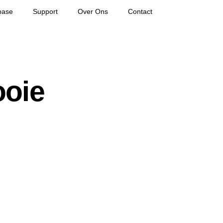
base
Support
Over Ons
Contact
ooie