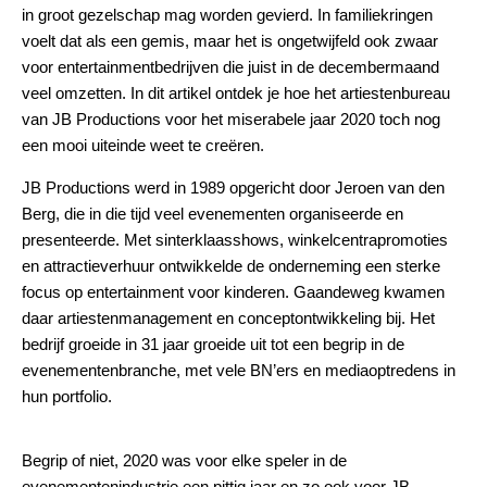
in groot gezelschap mag worden gevierd. In familiekringen
voelt dat als een gemis, maar het is ongetwijfeld ook zwaar
voor entertainmentbedrijven die juist in de decembermaand
veel omzetten. In dit artikel ontdek je hoe het artiestenbureau
van
JB Productions
voor het miserabele jaar 2020 toch nog
een mooi uiteinde weet te creëren.
JB Productions werd in 1989 opgericht door Jeroen van den
Berg, die in die tijd veel evenementen organiseerde en
presenteerde. Met sinterklaasshows, winkelcentrapromoties
en attractieverhuur ontwikkelde de onderneming een sterke
focus op entertainment voor kinderen. Gaandeweg kwamen
daar artiestenmanagement en conceptontwikkeling bij. Het
bedrijf groeide in 31 jaar groeide uit tot een begrip in de
evenementenbranche, met vele BN’ers en mediaoptredens in
hun portfolio.
Begrip of niet, 2020 was voor elke speler in de
evenementenindustrie een pittig jaar en zo ook voor JB