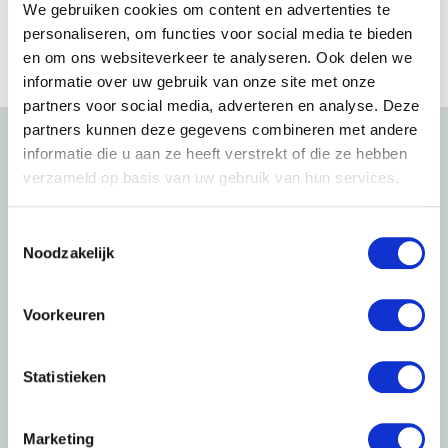
We gebruiken cookies om content en advertenties te
personaliseren, om functies voor social media te bieden
en om ons websiteverkeer te analyseren. Ook delen we
informatie over uw gebruik van onze site met onze
partners voor social media, adverteren en analyse. Deze
partners kunnen deze gegevens combineren met andere
informatie die u aan ze heeft verstrekt of die ze hebben
verzameld op basis van uw gebruik van hun services.
T
Noodzakelijk
o
e
s
Voorkeuren
t
e
m
Statistieken
m
i
Marketing