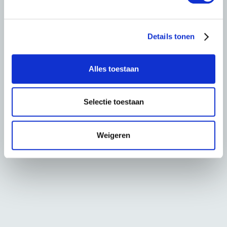
n
g
s
Details tonen
s
e
l
Alles toestaan
e
c
t
Selectie toestaan
i
e
Weigeren