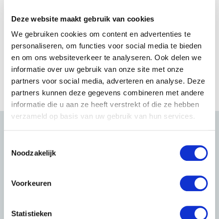
Deze website maakt gebruik van cookies
We gebruiken cookies om content en advertenties te
personaliseren, om functies voor social media te bieden
en om ons websiteverkeer te analyseren. Ook delen we
informatie over uw gebruik van onze site met onze
partners voor social media, adverteren en analyse. Deze
partners kunnen deze gegevens combineren met andere
informatie die u aan ze heeft verstrekt of die ze hebben
verzameld op basis van uw gebruik van hun services.
T
Noodzakelijk
o
e
s
Voorkeuren
t
e
m
Statistieken