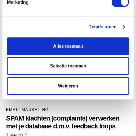
Marketing
n
g
MailCamp
s
ABOUT AUTHOR
Details tonen
s
e
l
Alles toestaan
e
You May Also Like
c
t
Selectie toestaan
i
EMAIL MARKETING
e
Het succes van TravelBird begon bij
Weigeren
MailCamp
20 november 2014
EMAIL MARKETING
SPAM klachten (complaints) verwerken
met je database d.m.v. feedback loops
7 mei 2015