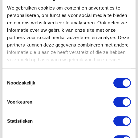
We gebruiken cookies om content en advertenties te
personaliseren, om functies voor social media te bieden
en om ons websiteverkeer te analyseren. Ook delen we
informatie over uw gebruik van onze site met onze
partners voor social media, adverteren en analyse. Deze
partners kunnen deze gegevens combineren met andere
informatie die u aan ze heeft verstrekt of die ze hebben
Bekijk de video voor meer informatie over de AFAS Connectors
verzameld op basis van uw gebruik van hun services.
afas
afas koppeling
api
connector
getconnector
T
Noodzakelijk
o
e
s
Voorkeuren
t
e
m
Statistieken
m
i