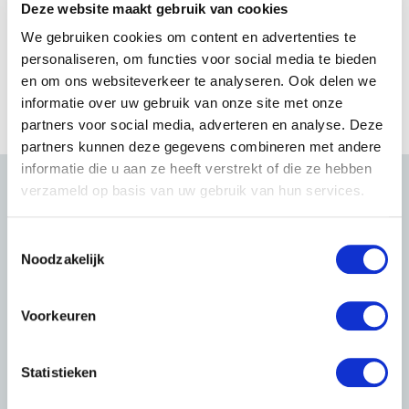
Deze website maakt gebruik van cookies
We gebruiken cookies om content en advertenties te
personaliseren, om functies voor social media te bieden
en om ons websiteverkeer te analyseren. Ook delen we
informatie over uw gebruik van onze site met onze
partners voor social media, adverteren en analyse. Deze
partners kunnen deze gegevens combineren met andere
informatie die u aan ze heeft verstrekt of die ze hebben
verzameld op basis van uw gebruik van hun services.
T
Noodzakelijk
o
e
s
Voorkeuren
t
e
m
Statistieken
m