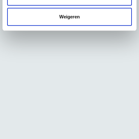
i
e
Weigeren