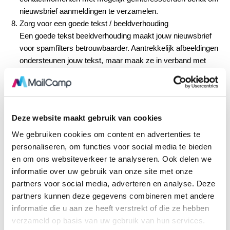
nieuwsbrief aanmeldingen te verzamelen.
Zorg voor een goede tekst / beeldverhouding
Een goede tekst beeldverhouding maakt jouw nieuwsbrief
voor spamfilters betrouwbaarder. Aantrekkelijk afbeeldingen
ondersteunen jouw tekst, maar maak ze in verband met
spamgevoeligheid niet breder dan 600px (een nieuwsbrief is
immers ook niet veel breder). Vergeet het idee van de
nieuwsbrief die één grote afbeelding is. Spamfilters zullen
deze eerder blokkeren omdat ze de inhoud ervan niet
Deze website maakt gebruik van cookies
kunnen controleren.
We gebruiken cookies om content en advertenties te
Houd je nieuwsbrief overzichtelijk
personaliseren, om functies voor social media te bieden
Keep it short & simple. Zorg voor pakkende titels, korte en
en om ons websiteverkeer te analyseren. Ook delen we
overzichtelijke inhoud en duidelijk call to action buttons.
informatie over uw gebruik van onze site met onze
Jouw mobiele lezers willen inhoud ‘on the go’ snel tot zich
partners voor social media, adverteren en analyse. Deze
kunnen nemen. Mensen willen van nature niets missen en
partners kunnen deze gegevens combineren met andere
zullen daarom je nieuwsbrief snel willen screenen. Tijdsdruk
informatie die u aan ze heeft verstrekt of die ze hebben
en onderweg lezen echter, maken de aandachtsboog
verzameld op basis van uw gebruik van hun services.
beperkt. Kom ze tegemoet in deze behoefte.