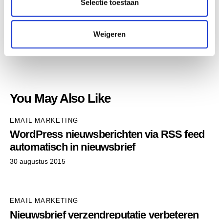
Selectie toestaan
i
e
MailCamp
Weigeren
ABOUT AUTHOR
You May Also Like
EMAIL MARKETING
WordPress nieuwsberichten via RSS feed
automatisch in nieuwsbrief
30 augustus 2015
EMAIL MARKETING
Nieuwsbrief verzendreputatie verbeteren