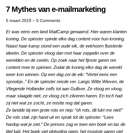
7 Mythes van e-mailmarketing
5 maart 2019
0
Comments
Er was eens een land MailCamp genaamd. Hier waren klanten
koning. De spinster spinde elke dag content voor hun kroning.
Naast haar kamp stond een oude eik, de eekhoorn fluisterde
ideeën. De spinster vloog dan met haar zeppelin over de
werelden en de zeeën. Op zoek naar het fijnste garen om
content mee te spinnen. Zodat de koning elke dag de wereld
weer kon winnen.
Op een dag zei de eik: “Vertel eens een
sprookje..” En de spinster reisde ver. Langs Witte Wieven, de
Vliegende Hollander zelfs tot aan Gulliver. Ze vloog en vloog,
maar slaagde niet, ze vloog zich zilveren haren. En toch had
zij niet wat ze zocht, ze mistte nog dat garen.
Ze landde bij een grote rots en riep: “oh rots, dit lukt me niet!”
De rots stak zijn hand uit en sprak tot de spinster: “Lees
hardop wat je ziet.” De prinses zag er toen een boek en las de
titel luid. Het boek viel plotseling open, het mooiste garen viel