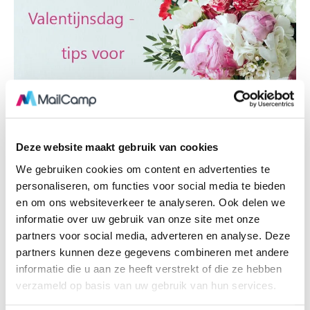
Deze website maakt gebruik van cookies
CONTENT
,
E-COMMERCE
,
EMAIL MARKETING
We gebruiken cookies om content en advertenties te
personaliseren, om functies voor social media te bieden
Valentijnsdag: tips voor
en om ons websiteverkeer te analyseren. Ook delen we
Valentijnscampagnes
informatie over uw gebruik van onze site met onze
partners voor social media, adverteren en analyse. Deze
31 januari 2019
0
Comments
partners kunnen deze gegevens combineren met andere
Er lijken drie soorten mensen te bestaan als het gaat om
informatie die u aan ze heeft verstrekt of die ze hebben
Valentijnsdag. Zij die er met passie voor gaan, zij die er met
verzameld op basis van uw gebruik van hun services.
passie tegen zijn, en zij die het vergeten. Dat laatste is