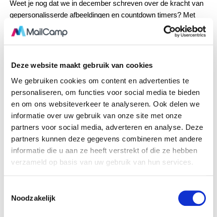
Weet je nog dat we in december schreven over
de kracht van
gepersonalisserde afbeeldingen en countdown timers
? Met
een super simpele handleiding over hoe je in enkele minuten
een gepersonaliseerde afbeelding maakt? Je leest het
hier
terug. Een beter moment om ermee te beginnen is er niet!
Valentijnsdag is de dag waarop jouw lezers zich echt wel een
Deze website maakt gebruik van cookies
beetje speciaal willen voelen!
We gebruiken cookies om content en advertenties te
personaliseren, om functies voor social media te bieden
en om ons websiteverkeer te analyseren. Ook delen we
8. Urgentie is een must!
informatie over uw gebruik van onze site met onze
partners voor social media, adverteren en analyse. Deze
Eerder vertelden wij je in
dit artikel
al over countdowntimers en
partners kunnen deze gegevens combineren met andere
hoe je ook deze heel snel en eenvoudig in jouw nieuwsbrief
informatie die u aan ze heeft verstrekt of die ze hebben
toevoegt. Wederom is dit een goed moment om deze in te
verzameld op basis van uw gebruik van hun services.
zetten als je een aanbieding gaat doen. Je creëert een buzz
rondom jouw actie, trekt twijfelaars en uitstellers over de
T
streep, en overtuigt mensen op tijd te bestellen. Hiermee
Noodzakelijk
o
voorkom jij dat iemand met lege handen staat op het moment
e
suprême. Ik ken wel wat mensen die je dankbaar zullen zijn.