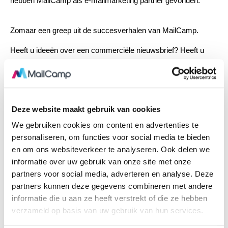
hebben MailCamp als e-mailmarketing partner gevonden.
Zomaar een greep uit de succesverhalen van MailCamp.
Heeft u ideeën over een commerciële nieuwsbrief? Heeft u
hulp nodig bij het opzetten van een campagne? Wij helpen ook
u graag verder!
Bel ons: 020-7058500
Deze website maakt gebruik van cookies
TravelBird
We gebruiken cookies om content en advertenties te
personaliseren, om functies voor social media te bieden
en om ons websiteverkeer te analyseren. Ook delen we
informatie over uw gebruik van onze site met onze
partners voor social media, adverteren en analyse. Deze
partners kunnen deze gegevens combineren met andere
informatie die u aan ze heeft verstrekt of die ze hebben
verzameld op basis van uw gebruik van hun services.