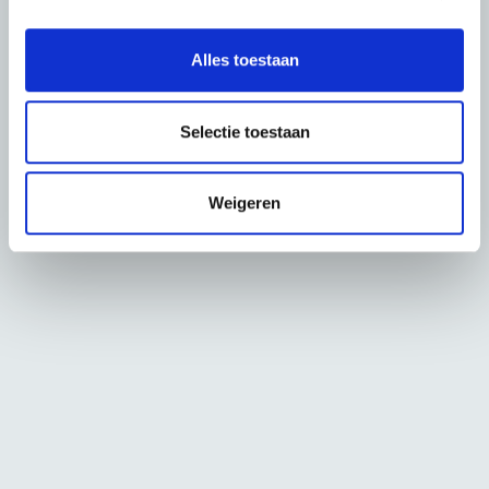
e
l
Alles toestaan
e
c
t
Selectie toestaan
i
e
Weigeren