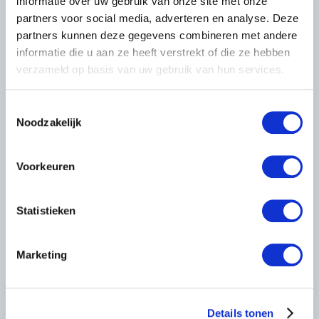
informatie over uw gebruik van onze site met onze
partners voor social media, adverteren en analyse. Deze
partners kunnen deze gegevens combineren met andere
informatie die u aan ze heeft verstrekt of die ze hebben
verzameld op basis van uw gebruik van hun services.
T
Noodzakelijk
o
e
s
Voorkeuren
t
e
m
Statistieken
m
i
Marketing
n
g
s
Details tonen
s