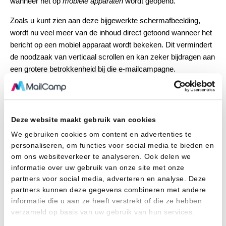
wanneer het op
mobiele apparaten
wordt geopend.
Zoals u kunt zien aan deze bijgewerkte schermafbeelding,
wordt nu veel meer van de inhoud direct getoond wanneer het
bericht op een mobiel apparaat wordt bekeken. Dit vermindert
de noodzaak van verticaal scrollen en kan zeker bijdragen aan
een grotere betrokkenheid bij die e-mailcampagne.
Een nieuwsbrief op een mobile device
Deze website maakt gebruik van cookies
Vragen? Stuur gerust even een mailtje naar
We gebruiken cookies om content en advertenties te
support@mailcamp.nl
dan helpen we je op weg!
personaliseren, om functies voor social media te bieden en
om ons websiteverkeer te analyseren. Ook delen we
desktop weergave
mobiele weergave
informatie over uw gebruik van onze site met onze
responsive nieuwsbrief
partners voor social media, adverteren en analyse. Deze
partners kunnen deze gegevens combineren met andere
informatie die u aan ze heeft verstrekt of die ze hebben
verzameld op basis van uw gebruik van hun services.