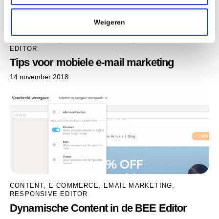
i
e
Weigeren
E-COMMERCE
,
EMAIL MARKETING
,
RESPONSIVE
EDITOR
Tips voor mobiele e-mail marketing
14 november 2018
CONTENT
,
E-COMMERCE
,
EMAIL MARKETING
,
RESPONSIVE EDITOR
Dynamische Content in de BEE Editor