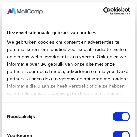
Inspirerende voorbeelden
van GIF-animaties in email
Deze website maakt gebruik van cookies
nieuwsbrieven
We gebruiken cookies om content en advertenties te
personaliseren, om functies voor social media te bieden
Hieronder zie je mooie voorbeelden van gif animaties in
en om ons websiteverkeer te analyseren. Ook delen we
nieuwsbrieven aan de hand van verschillende toepassingen.
informatie over uw gebruik van onze site met onze
partners voor social media, adverteren en analyse. Deze
1. Geef extra aandacht aan een
partners kunnen deze gegevens combineren met andere
nieuw product
informatie die u aan ze heeft verstrekt of die ze hebben
verzameld op basis van uw gebruik van hun services.
Met een betrekkelijk eenvoudig te maken gif animatie weet
Hunter de aandacht te vestigen op een nieuw product.
T
Noodzakelijk
o
e
s
Voorkeuren