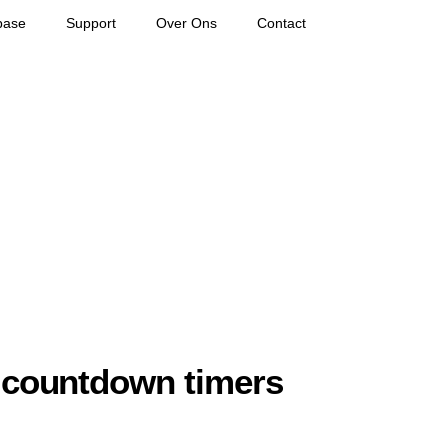
base
Support
Over Ons
Contact
n countdown timers