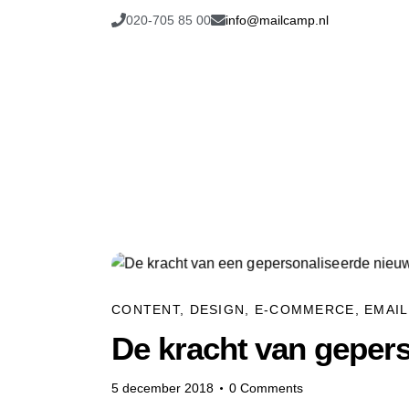
020-705 85 00
info@mailcamp.nl
CONTENT
,
DESIGN
,
E-COMMERCE
,
EMAI
De kracht van geper
5 december 2018
0
Comments