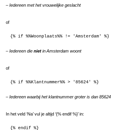
–
Iedereen met het vrouwelijke geslacht
of
{% if %%Woonplaats%% != 'Amsterdam' %}
–
Iedereen die
niet
in Amsterdam woont
of
{% if %%Klantnummer%% > '85624' %}
–
Iedereen waarbij het klantnummer groter is dan 85624
In het veld ‘Na’ vul je altijd ‘{% endif %}’ in:
{% endif %}