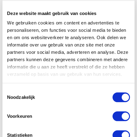
{% if %%newsletter_name%% != 'Kerst 2019' 
%}
Deze website maakt gebruik van cookies
We gebruiken cookies om content en advertenties te
–
Indien de ontvanger de nieuwsbrief met naam ‘Kerst 2019’
personaliseren, om functies voor social media te bieden
niet heeft geopend.
en om ons websiteverkeer te analyseren. Ook delen we
informatie over uw gebruik van onze site met onze
Het label van de conditie kan ook zijn
%%newsletter_id%%
.
partners voor social media, adverteren en analyse. Deze
Gebruik in dat het geval het ID van de nieuwsbrief.
partners kunnen deze gegevens combineren met andere
Indien je wil checken of iemand een bepaalde link ooit heeft
informatie die u aan ze heeft verstrekt of die ze hebben
aangeklikt kan de onderstaande conditie worden gebruikt;
verzameld op basis van uw gebruik van hun services.
{% if %%link_url%% == 
T
'https://mailcamp.nl/tarieven/' %}
Noodzakelijk
o
e
–
Indien de ontvanger ooit heeft geklikt op de url
s
Voorkeuren
‘
https://mailcamp.nl/tarieven/
‘.
t
e
of
m
Statistieken