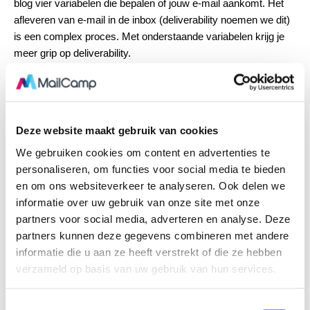
blog vier variabelen die bepalen of jouw e-mail aankomt. Het
afleveren van e-mail in de inbox (deliverability noemen we dit)
is een complex proces. Met onderstaande variabelen krijg je
meer grip op deliverability.
Deze website maakt gebruik van cookies
EMAIL MARKETING
We gebruiken cookies om content en advertenties te
Nieuwsbrief verzendreputatie
personaliseren, om functies voor social media te bieden
verbeteren
en om ons websiteverkeer te analyseren. Ook delen we
informatie over uw gebruik van onze site met onze
16 mei 2019
0
Comments
partners voor social media, adverteren en analyse. Deze
partners kunnen deze gegevens combineren met andere
Een goede verzendreputatie is cruciaal als het gaat om de
informatie die u aan ze heeft verstrekt of die ze hebben
aflevering van jouw mails in de inbox. De verzendreputatie
verzameld op basis van uw gebruik van hun services.
hang sterk af van een aantal factoren, waarvan een
goede lijst
hygiëne
een belangrijk onderdeel is.
T