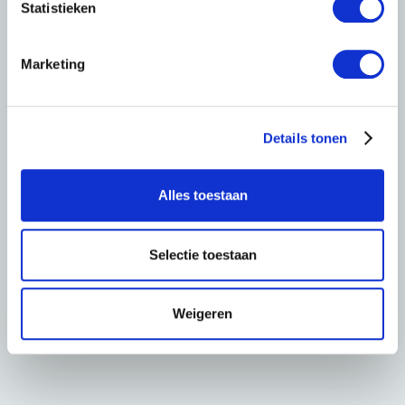
m
Statistieken
m
i
Marketing
n
g
s
Details tonen
s
e
l
Alles toestaan
e
c
t
Selectie toestaan
i
e
Weigeren