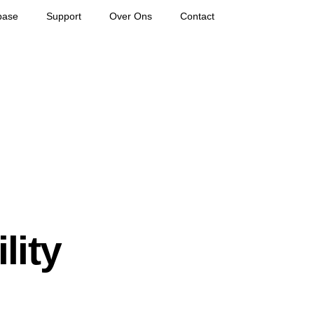
base
Support
Over Ons
Contact
lity