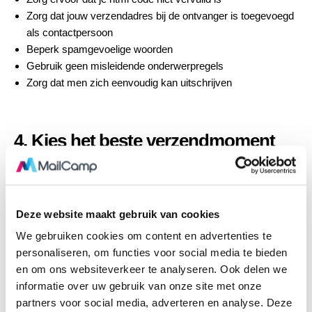
Zorg dat jouw verzendadres bij de ontvanger is toegevoegd
als contactpersoon
Beperk spamgevoelige woorden
Gebruik geen misleidende onderwerpregels
Zorg dat men zich eenvoudig kan uitschrijven
4. Kies het beste verzendmoment
Wat is het beste moment om een nieuwsbrief te versturen?
Deze vraag wordt ons regelmatig gesteld, dus we schreven er
ook over op ons blog.
Deze website maakt gebruik van cookies
Uit het
Nationale Benchmark Rapport 2018 van DDMA
blijkt
dat de
openingsratio
op maandag het grootst is. Het
We gebruiken cookies om content en advertenties te
gemiddelde tijdstip van de openingsratio toont een opvallende
personaliseren, om functies voor social media te bieden
piek in de nacht, een dip in de morgen gevolgd door een
en om ons websiteverkeer te analyseren. Ook delen we
stijging in de middag.
informatie over uw gebruik van onze site met onze
partners voor social media, adverteren en analyse. Deze
De algemene tip is: bekijk het door de leesbril van jouw lezers.