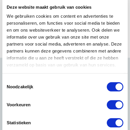
Deze website maakt gebruik van cookies
We gebruiken cookies om content en advertenties te
personaliseren, om functies voor social media te bieden
en om ons websiteverkeer te analyseren. Ook delen we
informatie over uw gebruik van onze site met onze
partners voor social media, adverteren en analyse. Deze
partners kunnen deze gegevens combineren met andere
informatie die u aan ze heeft verstrekt of die ze hebben
verzameld op basis van uw gebruik van hun services.
T
Noodzakelijk
o
e
s
Voorkeuren
t
e
m
Statistieken
m