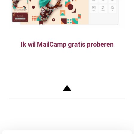
Ik wil MailCamp gratis proberen
• 30 dagen volledig gratis • Geen verplichting • Geen
creditcard vereist • Incl. begeleiding en support
•