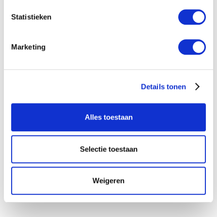
e
m
Statistieken
m
i
Marketing
n
g
s
Details tonen
s
e
l
Alles toestaan
e
c
t
Selectie toestaan
i
e
Weigeren