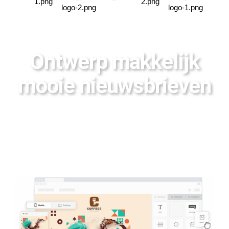
Ontwerp makkelijk
mooie nieuwsbrieven
Met MailCamp kan iedereen
mooie nieuwsbrieven maken. Super
snel en eenvoudig, zonder technische
kennis.