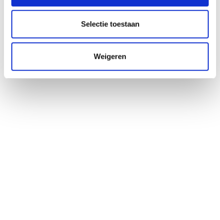
c
t
Selectie toestaan
i
e
Weigeren