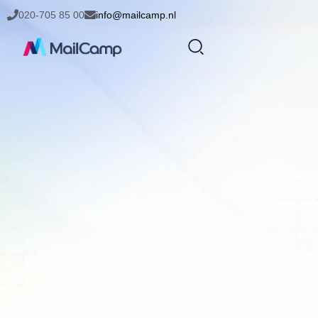
020-705 85 00
info@mailcamp.nl