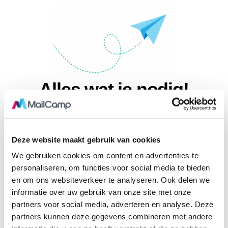
Alles wat je nodig!
Makkelijke Drag &
Automatische opvolg
Drop editor
e-mails
Iedereen kan makkelijk
Boost je email marketing
Deze website maakt gebruik van cookies
mooie nieuwsbrieven
met automatische opvolg e-
We gebruiken cookies om content en advertenties te
maken die er bovendien
mails in serie of verstuur
personaliseren, om functies voor social media te bieden
perfect uitzien op mobiel.
automatisch
en om ons websiteverkeer te analyseren. Ook delen we
Technische kennis heb je
gesegmenteerd op basis
informatie over uw gebruik van onze site met onze
niet nodig.
van open / clicks.
Slimme segmenten
Heldere statistieken
partners voor social media, adverteren en analyse. Deze
partners kunnen deze gegevens combineren met andere
Maak eenvoudig
Verbeter je email marketing