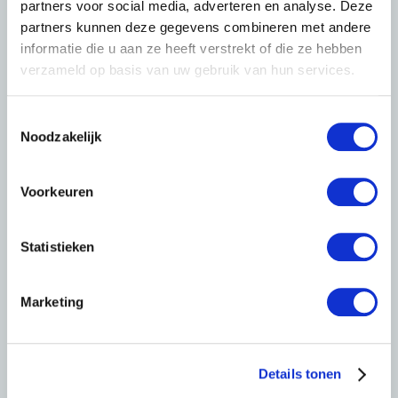
partners voor social media, adverteren en analyse. Deze
partners kunnen deze gegevens combineren met andere
informatie die u aan ze heeft verstrekt of die ze hebben
verzameld op basis van uw gebruik van hun services.
T
Noodzakelijk
o
e
s
Voorkeuren
t
e
m
Statistieken
m
i
Marketing
n
g
s
Details tonen
s
e