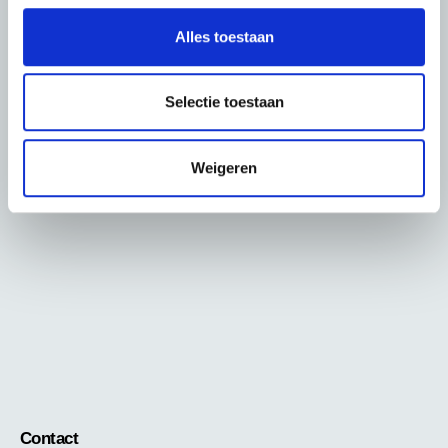
l
Alles toestaan
e
c
t
Selectie toestaan
i
e
Weigeren
Contact