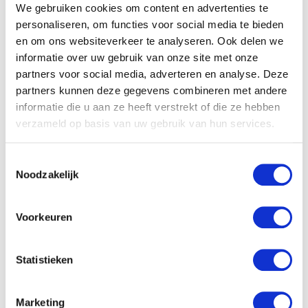
We gebruiken cookies om content en advertenties te
Wellicht is dit de voornaamste redenen waarom veel
personaliseren, om functies voor social media te bieden
organisaties bloggen. Het klinkt misschien een beetje populair,
en om ons websiteverkeer te analyseren. Ook delen we
maar een blog is een goede lead magneet! Meer bezoekers
informatie over uw gebruik van onze site met onze
naar je website betekent meer leads en dus meer klanten.
partners voor social media, adverteren en analyse. Deze
Zorg dus voor duidelijk
call-to-actions
in jouw blog met
partners kunnen deze gegevens combineren met andere
opvallende buttons bijvoorbeeld.
informatie die u aan ze heeft verstrekt of die ze hebben
verzameld op basis van uw gebruik van hun services.
10 Een blog is het podium voor
T
Noodzakelijk
o
jouw visie
e
Niet alleen ben je expert, je bent iemand met een. Binnen elke
s
Voorkeuren
niche zijn trends en actualiteiten die veelbesproken worden,
t
wat is jouw kijk erop? Het delen van een visie is interessant
e
omdat het prikkelt en inspireert. Het toont jouw passie voor wat
m
Statistieken
je doet, en maakt je een aantrekkelijke partij om voor te
m
kiezen.
i
Marketing