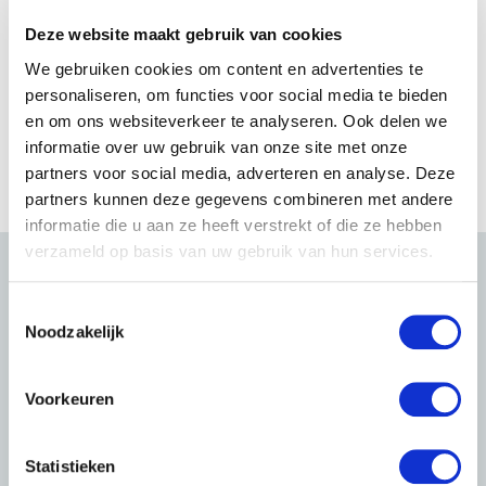
Deze website maakt gebruik van cookies
We gebruiken cookies om content en advertenties te
personaliseren, om functies voor social media te bieden
en om ons websiteverkeer te analyseren. Ook delen we
informatie over uw gebruik van onze site met onze
partners voor social media, adverteren en analyse. Deze
partners kunnen deze gegevens combineren met andere
informatie die u aan ze heeft verstrekt of die ze hebben
verzameld op basis van uw gebruik van hun services.
T
Noodzakelijk
o
e
s
Voorkeuren
t
e
m
Statistieken