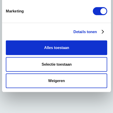
m
i
Marketing
n
g
s
Details tonen
s
e
l
Alles toestaan
e
c
t
Selectie toestaan
i
e
Weigeren