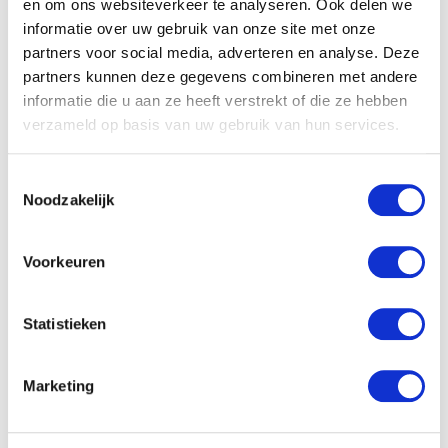
en om ons websiteverkeer te analyseren. Ook delen we
informatie over uw gebruik van onze site met onze
partners voor social media, adverteren en analyse. Deze
partners kunnen deze gegevens combineren met andere
informatie die u aan ze heeft verstrekt of die ze hebben
verzameld op basis van uw gebruik van hun services.
T
MailCamp
Noodzakelijk
o
ABOUT AUTHOR
e
s
Voorkeuren
t
e
You May Also Like
m
Statistieken
m
i
Marketing
n
g
s