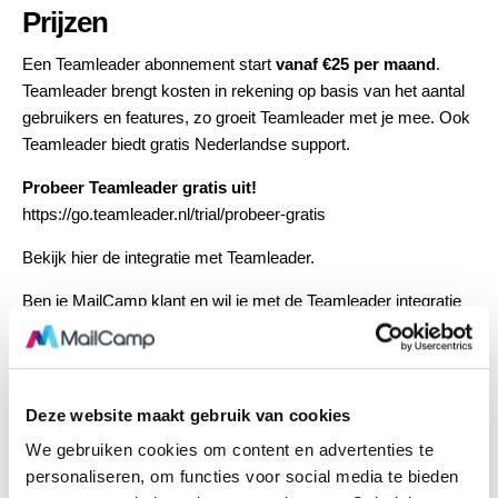
Prijzen
Een Teamleader abonnement start
vanaf €25 per maand
.
Teamleader brengt kosten in rekening op basis van het aantal
gebruikers en features, zo groeit Teamleader met je mee. Ook
Teamleader biedt gratis Nederlandse support.
Probeer Teamleader gratis uit!
https://go.teamleader.nl/trial/probeer-gratis
Bekijk hier
de integratie met Teamleader.
Ben je MailCamp klant en wil je met de Teamleader integratie
aan de slag?
Neem dan contact op!
crm
tags
teamleader
teamleader koppeling
Deze website maakt gebruik van cookies
teamleader module
We gebruiken cookies om content en advertenties te
personaliseren, om functies voor social media te bieden