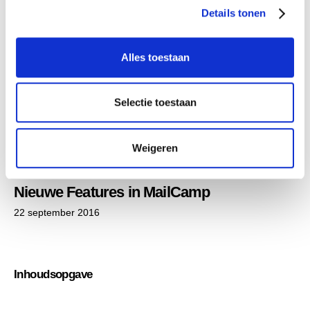
Details tonen
s
e
l
Alles toestaan
e
CONTACTPERSONEN
,
E-COMMERCE
,
EMAIL
c
MARKETING
t
Selectie toestaan
E-mailmarketing voor Prestashop
i
webshops d.m.v. nieuwe module
e
20 november 2017
Weigeren
EMAIL MARKETING
,
PROGRAMMING
Nieuwe Features in MailCamp
22 september 2016
Inhoudsopgave